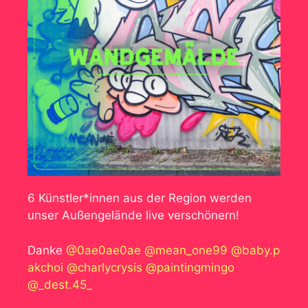
6 Künstler*innen aus der Region werden
unser Außengelände live verschönern!
Danke
@0ae0ae0ae
@mean_one99
@baby.p
akchoi
@charlycrysis
@paintingmingo
@_dest.45_