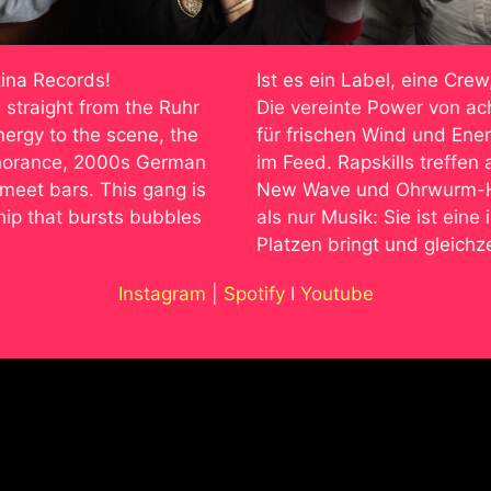
atina Records!
Ist es ein Label, eine Cre
straight from the Ruhr
Die vereinte Power von ac
nergy to the scene, the
für frischen Wind und Ene
ignorance, 2000s German
im Feed. Rapskills treffen
eet bars. This gang is
New Wave und Ohrwurm-Ho
ship that bursts bubbles
als nur Musik: Sie ist ein
Platzen bringt und gleichz
Instagram
|
Spotify
I
Youtube