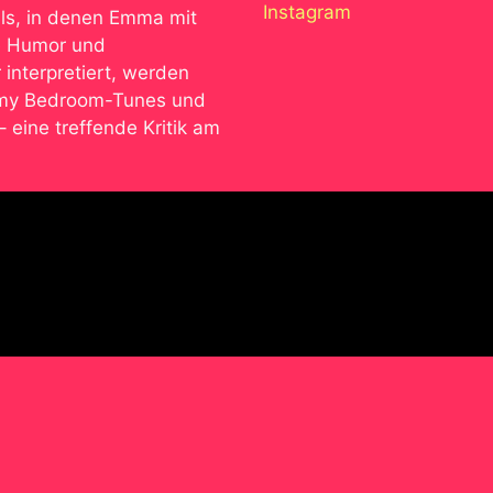
Instagram
als, in denen Emma mit
e Humor und
 interpretiert, werden
eamy Bedroom-Tunes und
– eine treffende Kritik am